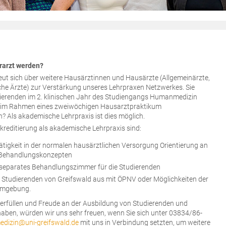
hrarzt werden?
eut sich über weitere Hausärztinnen und Hausärzte (Allgemeinärzte,
sche Ärzte) zur Verstärkung unseres Lehrpraxen Netzwerkes. Sie
ierenden im 2. klinischen Jahr des Studiengangs Humanmedizin
. im Rahmen eines zweiwöchigen Hausarztpraktikum
n? Als akademische Lehrpraxis ist dies möglich.
reditierung als akademische Lehrpraxis sind:
tigkeit in der normalen hausärztlichen Versorgung Orientierung an
 Behandlungskonzepten
. separates Behandlungszimmer für die Studierenden
die Studierenden von Greifswald aus mit ÖPNV oder Möglichkeiten der
Umgebung.
erfüllen und Freude an der Ausbildung von Studierenden und
ben, würden wir uns sehr freuen, wenn Sie sich unter 03834/86-
edizin
@
uni-greifswald.de
mit uns in Verbindung setzten, um weitere