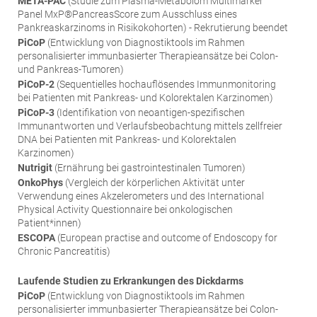
META-PAC
(Studie zum Plasma-Metabolom Multimarker
Panel MxP®PancreasScore zum Ausschluss eines
Pankreaskarzinoms in Risikokohorten) - Rekrutierung beendet
PiCoP
(Entwicklung von Diagnostiktools im Rahmen
personalisierter immunbasierter Therapieansätze bei Colon-
und Pankreas-Tumoren)
PiCoP-2
(Sequentielles hochauflösendes Immunmonitoring
bei Patienten mit Pankreas- und Kolorektalen Karzinomen)
PiCoP-3
(Identifikation von neoantigen-spezifischen
Immunantworten und Verlaufsbeobachtung mittels zellfreier
DNA bei Patienten mit Pankreas- und Kolorektalen
Karzinomen)
Nutrigit
(Ernährung bei gastrointestinalen Tumoren)
OnkoPhys
(Vergleich der körperlichen Aktivität unter
Verwendung eines Akzelerometers und des International
Physical Activity Questionnaire bei onkologischen
Patient*innen)
ESCOPA
(European practise and outcome of Endoscopy for
Chronic Pancreatitis)
Laufende Studien zu Erkrankungen des Dickdarms
PiCoP
(Entwicklung von Diagnostiktools im Rahmen
personalisierter immunbasierter Therapieansätze bei Colon-