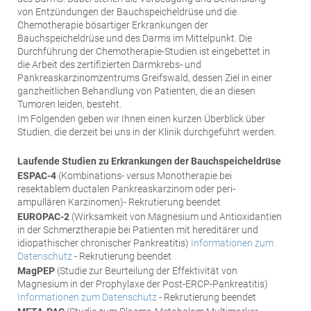
von Entzündungen der Bauchspeicheldrüse und die
Chemotherapie bösartiger Erkrankungen der
Bauchspeicheldrüse und des Darms im Mittelpunkt. Die
Durchführung der Chemotherapie-Studien ist eingebettet in
die Arbeit des zertifizierten Darmkrebs- und
Pankreaskarzinomzentrums Greifswald, dessen Ziel in einer
ganzheitlichen Behandlung von Patienten, die an diesen
Tumoren leiden, besteht.
Im Folgenden geben wir Ihnen einen kurzen Überblick über
Studien, die derzeit bei uns in der Klinik durchgeführt werden.
Laufende Studien zu Erkrankungen der Bauchspeicheldrüse
ESPAC-4
(Kombinations- versus Monotherapie bei
resektablem ductalen Pankreaskarzinom oder peri-
ampullären Karzinomen)- Rekrutierung beendet
EUROPAC-2
(Wirksamkeit von Magnesium und Antioxidantien
in der Schmerztherapie bei Patienten mit hereditärer und
idiopathischer chronischer Pankreatitis)
Informationen zum
Datenschutz
- Rekrutierung beendet
MagPEP
(Studie zur Beurteilung der Effektivität von
Magnesium in der Prophylaxe der Post-ERCP-Pankreatitis)
Informationen zum Datenschutz
- Rekrutierung beendet