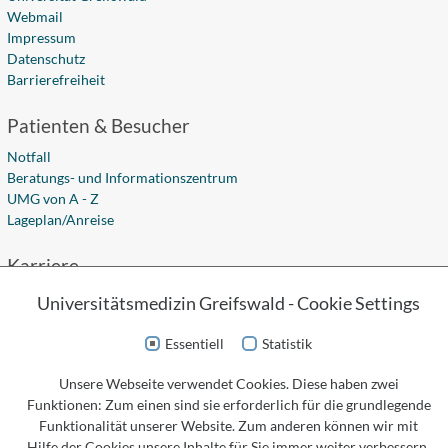
Webmail
Impressum
Datenschutz
Barrierefreiheit
Patienten & Besucher
Notfall
Beratungs- und Informationszentrum
UMG von A - Z
Lageplan/Anreise
Karriere
Stellenangebote
Universitätsmedizin Greifswald - Cookie Settings
Ausbildung
Studium
Essentiell
Statistik
Fort- und Weiterbildung
Unsere Webseite verwendet Cookies. Diese haben zwei
Social Media
Funktionen: Zum einen sind sie erforderlich für die grundlegende
Funktionalität unserer Website. Zum anderen können wir mit
Hilfe der Cookies unsere Inhalte für Sie immer weiter verbessern.