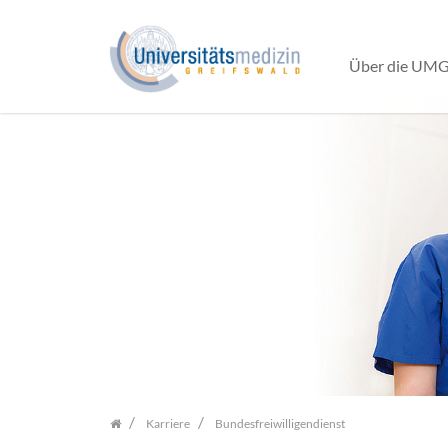
Über die UM
Zum
Inhalt
springen
Karriere
Bundesfreiwilligendienst
Home