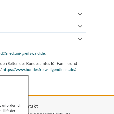
fd
@med.uni-greifswald
.de
.
 den Seiten des Bundesamtes für Familie und
/
https://www.bundesfreiwilligendienst.de/
.
Kontakt
 erforderlich
 Hilfe der
Universitätsmedizin Greifswald