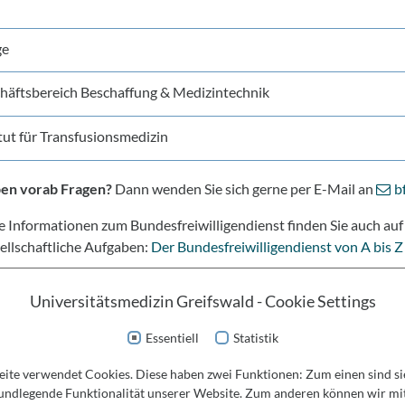
ge
häftsbereich Beschaffung & Medizintechnik
itut für Transfusionsmedizin
ben vorab Fragen?
Dann wenden Sie sich gerne per E-Mail an
b
 Informationen zum Bundesfreiwilligendienst finden Sie auch auf
sellschaftliche Aufgaben:
Der Bundesfreiwilligendienst von A bis Z
Universitätsmedizin Greifswald - Cookie Settings
Essentiell
Statistik
Karriere
Social Media
ite verwendet Cookies. Diese haben zwei Funktionen: Zum einen sind sie
rundlegende Funktionalität unserer Website. Zum anderen können wir mit
Stellenangebote