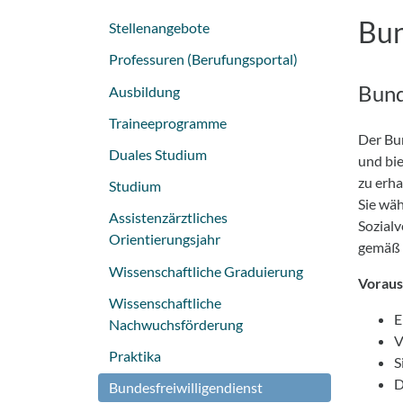
Bun
Stellenangebote
Professuren (Berufungsportal)
Bund
Ausbildung
Traineeprogramme
Der Bun
Duales Studium
und bie
zu erha
Studium
Sie wä
Assistenzärztliches
Sozial
Orientierungsjahr
gemäß
Wissenschaftliche Graduierung
Voraus
Wissenschaftliche
E
Nachwuchsförderung
V
Praktika
S
D
Bundesfreiwilligendienst