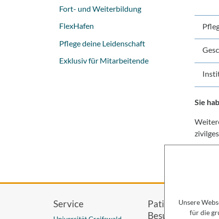
Fort- und Weiterbildung
FlexHafen
Pfle
Pflege deine Leidenschaft
Gesc
Exklusiv für Mitarbeitende
Inst
Sie ha
Weitere
zivilge
Service
Patienten &
Unsere Webse
für die g
Besucher
Universität Greifswald