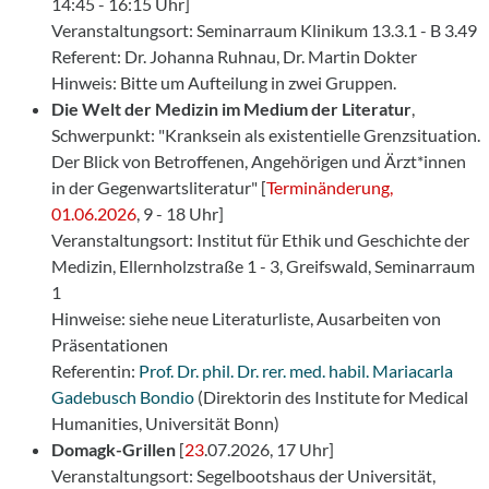
14:45 - 16:15 Uhr]
Veranstaltungsort: Seminarraum Klinikum 13.3.1 - B 3.49
Referent: Dr. Johanna Ruhnau, Dr. Martin Dokter
Hinweis: Bitte um Aufteilung in zwei Gruppen.
Die Welt der Medizin im Medium der Literatur
,
Schwerpunkt: "Kranksein als existentielle Grenzsituation.
Der Blick von Betroffenen, Angehörigen und Ärzt*innen
in der Gegenwartsliteratur" [
T
erminänderung,
01.06.2026
, 9 - 18 Uhr]
Veranstaltungsort: Institut für Ethik und Geschichte der
Medizin, Ellernholzstraße 1 - 3, Greifswald, Seminarraum
1
Hinweise: siehe neue Literaturliste, Ausarbeiten von
Präsentationen
Referentin:
Prof. Dr. phil. Dr. rer. med. habil. Mariacarla
Gadebusch Bondio
(Direktorin des Institute for Medical
Humanities, Universität Bonn)
Domagk-Grillen
[
23
.07.2026, 17 Uhr]
Veranstaltungsort: Segelbootshaus der Universität,