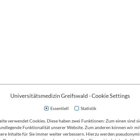
Universitätsmedizin Greifswald - Cookie Settings
Essentiell
Statistik
ite verwendet Cookies. Diese haben zwei Funktionen: Zum einen sind sie
Karriere
Social Media
rundlegende Funktionalität unserer Website. Zum anderen können wir mit
Stellenangebote
ere Inhalte für Sie immer weiter verbessern. Hierzu werden pseudonymi
Ausbildung